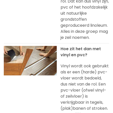
rol. Dat kan dus vinyl zijn,
pvc of het hoofdzakelijk
uit natuurlijke
grondstoffen
geproduceerd linoleum.
Alles in deze groep mag
je zeil noemen.
Hoe zit het dan met
vinyl en pvc?
Vinyl wordt ook gebruikt
als er een (harde) pvc-
vloer wordt bedoeld,
dus niet van de rol. Een
pvc-vloer (ofwel vinyl-
of zeilvloer) is
verkrijgbaar in tegels,
(plak)banen of stroken.